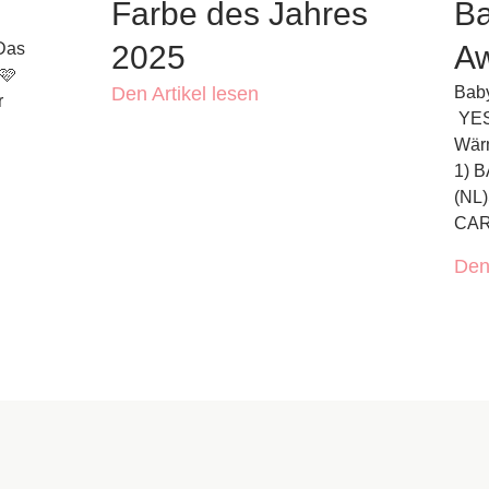
Farbe des Jahres
Ba
 Das
2025
A
🩷
Den Artikel lesen
Baby
r
YES
Wärm
1) 
(NL)
CA
Den 