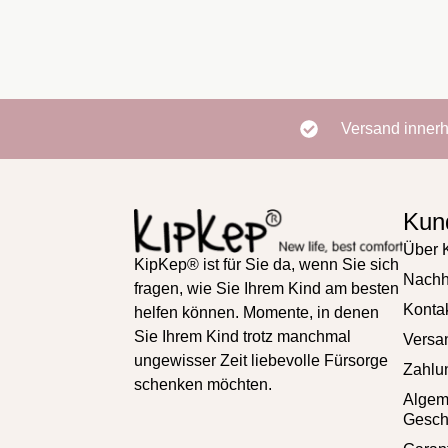
Versand inner
Kun
Über 
KipKep® ist für Sie da, wenn Sie sich
Nachha
fragen, wie Sie Ihrem Kind am besten
Konta
helfen können. Momente, in denen
Sie Ihrem Kind trotz manchmal
Versa
ungewisser Zeit liebevolle Fürsorge
Zahlu
schenken möchten.
Alge
Gesch