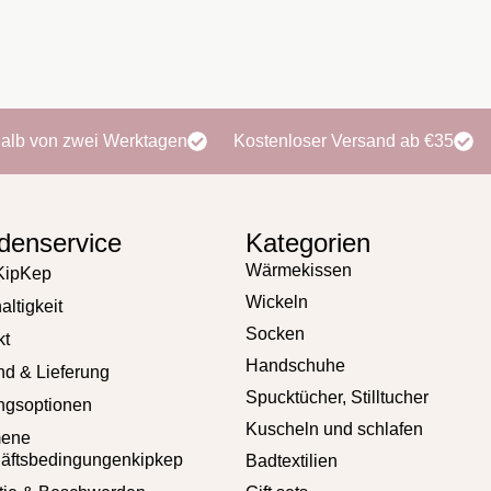
halb von zwei Werktagen
Kostenloser Versand ab €35
denservice
Kategorien
Wärmekissen
KipKep
Wickeln
ltigkeit
Socken
kt
Handschuhe
nd & Lieferung
Spucktücher, Stilltucher
ngsoptionen
Kuscheln und schlafen
mene
äftsbedingungenkipkep
Badtextilien