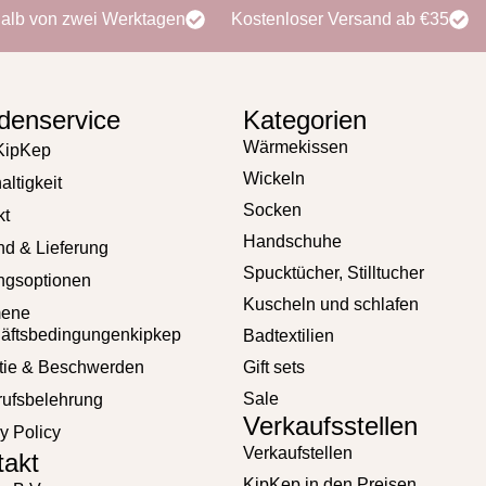
halb von zwei Werktagen
Kostenloser Versand ab €35
denservice
Kategorien
Wärmekissen
KipKep
Wickeln
ltigkeit
Socken
kt
Handschuhe
nd & Lieferung
Spucktücher, Stilltucher
ngsoptionen
Kuscheln und schlafen
mene
äftsbedingungenkipkep
Badtextilien
tie & Beschwerden
Gift sets
Sale
rufsbelehrung
Verkaufsstellen
y Policy
Verkaufstellen
takt
KipKep in den Preisen