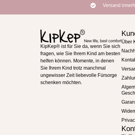
Versand inner
Kun
Über 
KipKep® ist für Sie da, wenn Sie sich
Nachha
fragen, wie Sie Ihrem Kind am besten
Konta
helfen können. Momente, in denen
Sie Ihrem Kind trotz manchmal
Versa
ungewisser Zeit liebevolle Fürsorge
Zahlu
schenken möchten.
Alge
Gesch
Garan
Wider
Privac
Kon