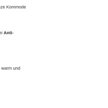
anze Kommode
ei
Anti-
er warm und