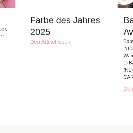
Farbe des Jahres
Ba
 Das
2025
A
🩷
Den Artikel lesen
Baby
r
YES
Wärm
1) 
(NL)
CA
Den 