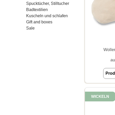
Spucktücher, Stilltucher
Badtextilien
Kuscheln und schlafen
Gift and boxes
Sale
Wolle
au
Prod
WICKELN