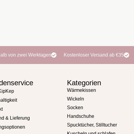
halb von zwei Werktagen
Kostenloser Versand ab €35
denservice
Kategorien
Wärmekissen
KipKep
Wickeln
ltigkeit
Socken
kt
Handschuhe
nd & Lieferung
Spucktücher, Stilltucher
ngsoptionen
Kuscheln und schlafen